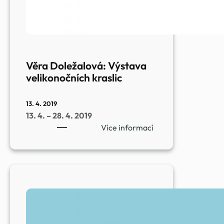
Věra Doležalová: Výstava
velikonočních kraslic
13. 4. 2019
13. 4. – 28. 4. 2019
:
Více informací
Věra
Doležalová:
Výstava
velikonočních
kraslic