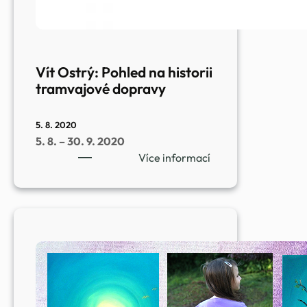
Vít Ostrý: Pohled na historii
tramvajové dopravy
5. 8. 2020
5. 8. – 30. 9. 2020
:
Více informací
Vít
Ostrý:
Pohled
na
historii
tramvajové
dopravy