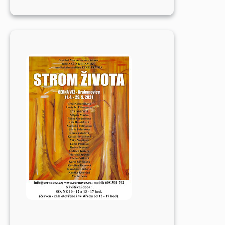
Josef
Franc
ASČF:
Krajina
moravského
Toskánska