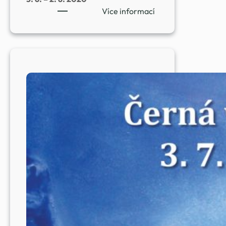
:
Více informací
Olga
Shaaban
Zemčáková,
Pavla
Mádrová:
Ve
víru
koronaviru