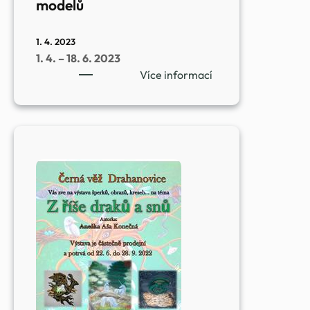
modelů
1. 4. 2023
1. 4. – 18. 6. 2023
:
Více informací
Výstava
papírových,
dřevěných
a
plastikových
modelů