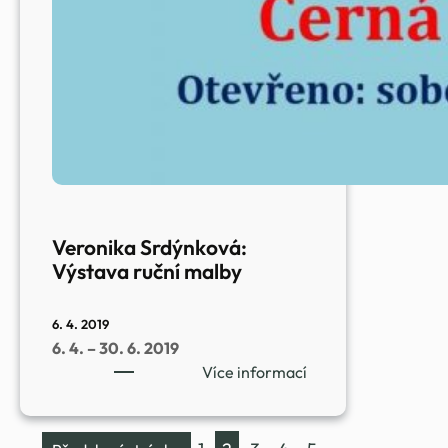
Veronika Srdýnková:
Výstava ruční malby
6. 4. 2019
6. 4. – 30. 6. 2019
:
Více informací
Veronika
Srdýnková:
Výstava