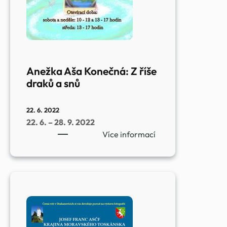
Anežka Aša Konečná: Z říše
draků a snů
22. 6. 2022
22. 6. – 28. 9. 2022
:
Více informací
Anežka
Aša
Konečná:
Z
říše
draků
a