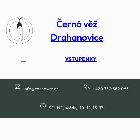
Přeskočit
na
Černá věž
obsah
Drahanovice
VSTUPENKY
info@cernavez.cz
+420 730 562 065
SO–NE, svátky: 10–12, 13–17