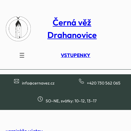
Přeskočit
na
Černá věž
obsah
Drahanovice
VSTUPENKY
info@cernavez.cz
+420 730 562 065
SO–NE, svátky: 10–12, 13–17
vernisáže výstav