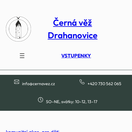
Přeskočit
na
Černá věž
obsah
Drahanovice
VSTUPENKY
info@cernavez.cz
+420 730 562 065
SO–NE, svátky: 10–12, 13–17
komunitní akce
, 
pro děti