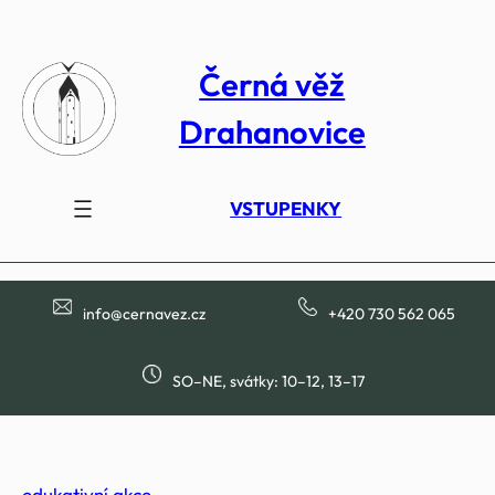
Přeskočit
na
Černá věž
obsah
Drahanovice
VSTUPENKY
info@cernavez.cz
+420 730 562 065
SO–NE, svátky: 10–12, 13–17
edukativní akce