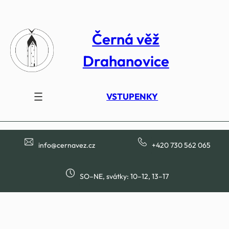
Přeskočit
na
Černá věž
obsah
Drahanovice
VSTUPENKY
info@cernavez.cz
+420 730 562 065
SO–NE, svátky: 10–12, 13–17