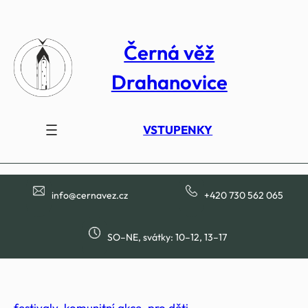
Přeskočit
na
Černá věž
obsah
Drahanovice
VSTUPENKY
info@cernavez.cz
+420 730 562 065
SO–NE, svátky: 10–12, 13–17
festivaly
, 
komunitní akce
, 
pro děti