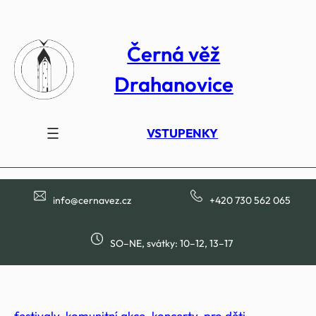
Přeskočit
na
Černá věž
obsah
Drahanovice
VSTUPENKY
info@cernavez.cz
+420 730 562 065
SO–NE, svátky: 10–12, 13–17
festivaly
, 
komunitní akce
, 
koncerty
, 
pro děti