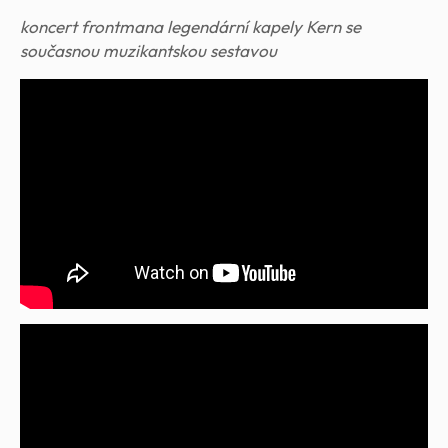
koncert frontmana legendární kapely Kern se
současnou muzikantskou sestavou