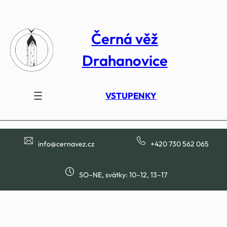
Přeskočit
na
Černá věž
obsah
Drahanovice
VSTUPENKY
info@cernavez.cz
+420 730 562 065
SO–NE, svátky: 10–12, 13–17