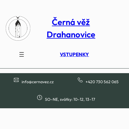
Přeskočit
na
Černá věž
obsah
Drahanovice
VSTUPENKY
info@cernavez.cz
+420 730 562 065
SO–NE, svátky: 10–12, 13–17