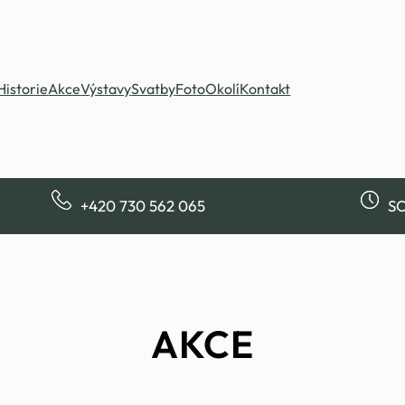
Historie
Akce
Výstavy
Svatby
Foto
Okolí
Kontakt
+420 730 562 065
SO
AKCE