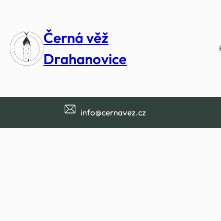
Přeskočit
na
Černá věž
obsah
Drahanovice
info@cernavez.cz