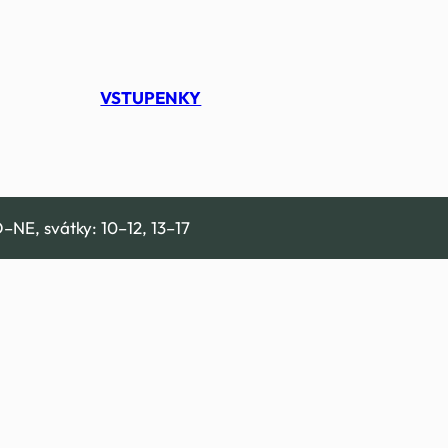
VSTUPENKY
–NE, svátky: 10–12, 13–17